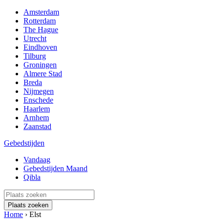
Amsterdam
Rotterdam
The Hague
Utrecht
Eindhoven
Tilburg
Groningen
Almere Stad
Breda
Nijmegen
Enschede
Haarlem
Arnhem
Zaanstad
Gebedstijden
Vandaag
Gebedstijden Maand
Qibla
Plaats zoeken
Home
›
Elst