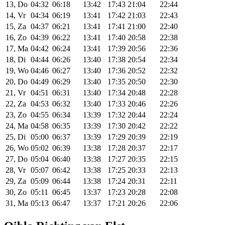
13, Do
04:32
06:18
13:42
17:43
21:04
22:44
14, Vr
04:34
06:19
13:41
17:42
21:03
22:43
15, Za
04:37
06:21
13:41
17:41
21:00
22:40
16, Zo
04:39
06:22
13:41
17:40
20:58
22:38
17, Ma
04:42
06:24
13:41
17:39
20:56
22:36
18, Di
04:44
06:26
13:40
17:38
20:54
22:34
19, Wo
04:46
06:27
13:40
17:36
20:52
22:32
20, Do
04:49
06:29
13:40
17:35
20:50
22:30
21, Vr
04:51
06:31
13:40
17:34
20:48
22:28
22, Za
04:53
06:32
13:40
17:33
20:46
22:26
23, Zo
04:55
06:34
13:39
17:32
20:44
22:24
24, Ma
04:58
06:35
13:39
17:30
20:42
22:22
25, Di
05:00
06:37
13:39
17:29
20:39
22:19
26, Wo
05:02
06:39
13:38
17:28
20:37
22:17
27, Do
05:04
06:40
13:38
17:27
20:35
22:15
28, Vr
05:07
06:42
13:38
17:25
20:33
22:13
29, Za
05:09
06:44
13:38
17:24
20:31
22:11
30, Zo
05:11
06:45
13:37
17:23
20:28
22:08
31, Ma
05:13
06:47
13:37
17:21
20:26
22:06