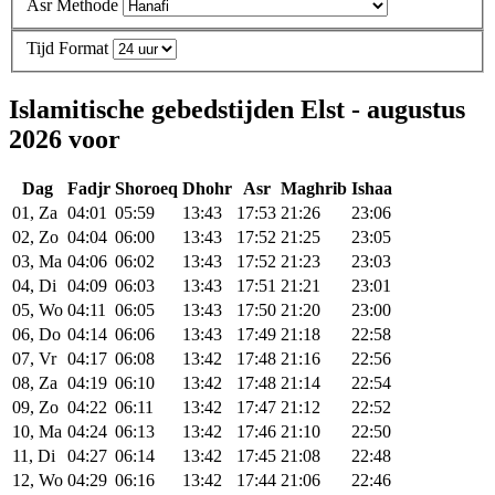
Asr Methode
Tijd Format
Islamitische gebedstijden Elst - augustus
2026 voor
Dag
Fadjr
Shoroeq
Dhohr
Asr
Maghrib
Ishaa
01, Za
04:01
05:59
13:43
17:53
21:26
23:06
02, Zo
04:04
06:00
13:43
17:52
21:25
23:05
03, Ma
04:06
06:02
13:43
17:52
21:23
23:03
04, Di
04:09
06:03
13:43
17:51
21:21
23:01
05, Wo
04:11
06:05
13:43
17:50
21:20
23:00
06, Do
04:14
06:06
13:43
17:49
21:18
22:58
07, Vr
04:17
06:08
13:42
17:48
21:16
22:56
08, Za
04:19
06:10
13:42
17:48
21:14
22:54
09, Zo
04:22
06:11
13:42
17:47
21:12
22:52
10, Ma
04:24
06:13
13:42
17:46
21:10
22:50
11, Di
04:27
06:14
13:42
17:45
21:08
22:48
12, Wo
04:29
06:16
13:42
17:44
21:06
22:46