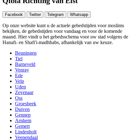
Qibla Richting van Elst
Facebook
Twitter
Telegram
Whatsapp
Op onze website kunt u de actuele gebedstijden voor moslims
bekijken, de gebedstijden voor vandaag en voor de komende
maand. Hier vindt u het gebedsschema voor uw stad volgens de
Hanafi- en Shafi'i-madhhabs, afhankelijk van uw keuze.
Beuningen
Tiel
Barneveld
Venray
Ede
Velp
Uden
Zevenaar
Oss
Groesbeek
Duiven
Gennep
Arnhem
Gemert
Lindenholt
Veenendaal