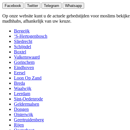
Facebook
Twitter
Telegram
Whatsapp
Op onze website kunt u de actuele gebedstijden voor moslims bekijk
madhhabs, afhankelijk van uw keuze.
Bergeijk
‘S-Hertogenbosch
Sliedrecht
Schijndel
Boxtel
Valkenswaard
Gorinchem
Eindhoven
Eersel
Loon Op Zand
Breda
Waalwijk
Leerdam
Sint-Oedenrode
Geldermalsen
Dongen
Oisterwijk
Geertruidenberg
Rijen