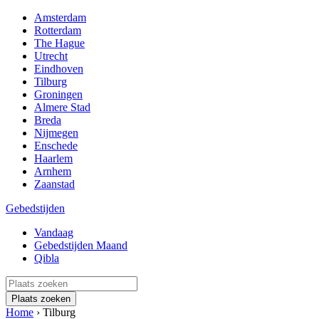
Amsterdam
Rotterdam
The Hague
Utrecht
Eindhoven
Tilburg
Groningen
Almere Stad
Breda
Nijmegen
Enschede
Haarlem
Arnhem
Zaanstad
Gebedstijden
Vandaag
Gebedstijden Maand
Qibla
Plaats zoeken
Home
›
Tilburg