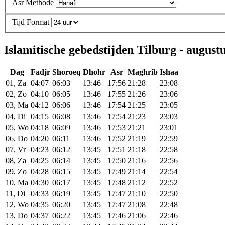
Asr Methode
Tijd Format
Islamitische gebedstijden Tilburg - august
Dag
Fadjr
Shoroeq
Dhohr
Asr
Maghrib
Ishaa
01, Za
04:07
06:03
13:46
17:56
21:28
23:08
02, Zo
04:10
06:05
13:46
17:55
21:26
23:06
03, Ma
04:12
06:06
13:46
17:54
21:25
23:05
04, Di
04:15
06:08
13:46
17:54
21:23
23:03
05, Wo
04:18
06:09
13:46
17:53
21:21
23:01
06, Do
04:20
06:11
13:46
17:52
21:19
22:59
07, Vr
04:23
06:12
13:45
17:51
21:18
22:58
08, Za
04:25
06:14
13:45
17:50
21:16
22:56
09, Zo
04:28
06:15
13:45
17:49
21:14
22:54
10, Ma
04:30
06:17
13:45
17:48
21:12
22:52
11, Di
04:33
06:19
13:45
17:47
21:10
22:50
12, Wo
04:35
06:20
13:45
17:47
21:08
22:48
13, Do
04:37
06:22
13:45
17:46
21:06
22:46