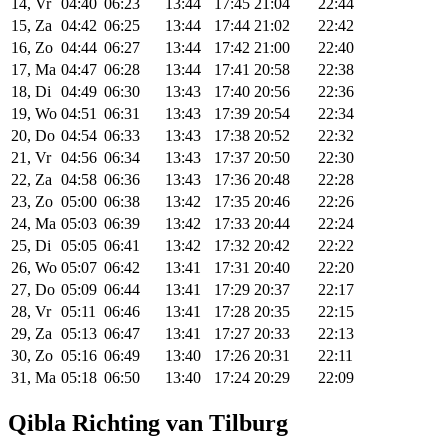
14, Vr
04:40
06:23
13:44
17:45
21:04
22:44
15, Za
04:42
06:25
13:44
17:44
21:02
22:42
16, Zo
04:44
06:27
13:44
17:42
21:00
22:40
17, Ma
04:47
06:28
13:44
17:41
20:58
22:38
18, Di
04:49
06:30
13:43
17:40
20:56
22:36
19, Wo
04:51
06:31
13:43
17:39
20:54
22:34
20, Do
04:54
06:33
13:43
17:38
20:52
22:32
21, Vr
04:56
06:34
13:43
17:37
20:50
22:30
22, Za
04:58
06:36
13:43
17:36
20:48
22:28
23, Zo
05:00
06:38
13:42
17:35
20:46
22:26
24, Ma
05:03
06:39
13:42
17:33
20:44
22:24
25, Di
05:05
06:41
13:42
17:32
20:42
22:22
26, Wo
05:07
06:42
13:41
17:31
20:40
22:20
27, Do
05:09
06:44
13:41
17:29
20:37
22:17
28, Vr
05:11
06:46
13:41
17:28
20:35
22:15
29, Za
05:13
06:47
13:41
17:27
20:33
22:13
30, Zo
05:16
06:49
13:40
17:26
20:31
22:11
31, Ma
05:18
06:50
13:40
17:24
20:29
22:09
Qibla Richting van Tilburg