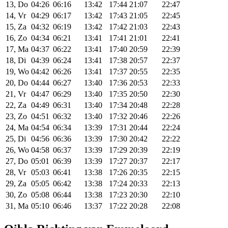
13, Do
04:26
06:16
13:42
17:44
21:07
22:47
14, Vr
04:29
06:17
13:42
17:43
21:05
22:45
15, Za
04:32
06:19
13:42
17:42
21:03
22:43
16, Zo
04:34
06:21
13:41
17:41
21:01
22:41
17, Ma
04:37
06:22
13:41
17:40
20:59
22:39
18, Di
04:39
06:24
13:41
17:38
20:57
22:37
19, Wo
04:42
06:26
13:41
17:37
20:55
22:35
20, Do
04:44
06:27
13:40
17:36
20:53
22:33
21, Vr
04:47
06:29
13:40
17:35
20:50
22:30
22, Za
04:49
06:31
13:40
17:34
20:48
22:28
23, Zo
04:51
06:32
13:40
17:32
20:46
22:26
24, Ma
04:54
06:34
13:39
17:31
20:44
22:24
25, Di
04:56
06:36
13:39
17:30
20:42
22:22
26, Wo
04:58
06:37
13:39
17:29
20:39
22:19
27, Do
05:01
06:39
13:39
17:27
20:37
22:17
28, Vr
05:03
06:41
13:38
17:26
20:35
22:15
29, Za
05:05
06:42
13:38
17:24
20:33
22:13
30, Zo
05:08
06:44
13:38
17:23
20:30
22:10
31, Ma
05:10
06:46
13:37
17:22
20:28
22:08