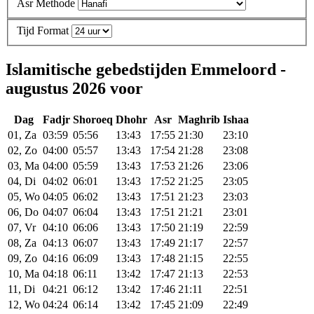
Asr Methode
Tijd Format
Islamitische gebedstijden Emmeloord -
augustus 2026 voor
Dag
Fadjr
Shoroeq
Dhohr
Asr
Maghrib
Ishaa
01, Za
03:59
05:56
13:43
17:55
21:30
23:10
02, Zo
04:00
05:57
13:43
17:54
21:28
23:08
03, Ma
04:00
05:59
13:43
17:53
21:26
23:06
04, Di
04:02
06:01
13:43
17:52
21:25
23:05
05, Wo
04:05
06:02
13:43
17:51
21:23
23:03
06, Do
04:07
06:04
13:43
17:51
21:21
23:01
07, Vr
04:10
06:06
13:43
17:50
21:19
22:59
08, Za
04:13
06:07
13:43
17:49
21:17
22:57
09, Zo
04:16
06:09
13:43
17:48
21:15
22:55
10, Ma
04:18
06:11
13:42
17:47
21:13
22:53
11, Di
04:21
06:12
13:42
17:46
21:11
22:51
12, Wo
04:24
06:14
13:42
17:45
21:09
22:49