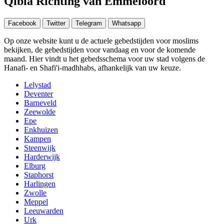
Qibla Richting van Emmeloord
Facebook
Twitter
Telegram
Whatsapp
Op onze website kunt u de actuele gebedstijden voor moslims
bekijken, de gebedstijden voor vandaag en voor de komende
maand. Hier vindt u het gebedsschema voor uw stad volgens de
Hanafi- en Shafi'i-madhhabs, afhankelijk van uw keuze.
Lelystad
Deventer
Barneveld
Zeewolde
Epe
Enkhuizen
Kampen
Steenwijk
Harderwijk
Elburg
Staphorst
Harlingen
Zwolle
Meppel
Leeuwarden
Urk