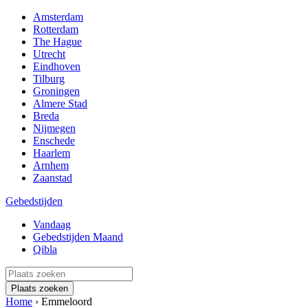
Amsterdam
Rotterdam
The Hague
Utrecht
Eindhoven
Tilburg
Groningen
Almere Stad
Breda
Nijmegen
Enschede
Haarlem
Arnhem
Zaanstad
Gebedstijden
Vandaag
Gebedstijden Maand
Qibla
Plaats zoeken
Home
›
Emmeloord