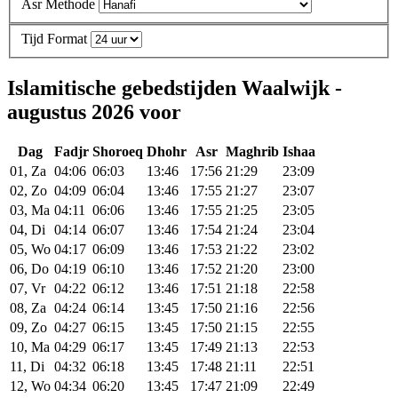
Asr Methode
Tijd Format
Islamitische gebedstijden Waalwijk -
augustus 2026 voor
Dag
Fadjr
Shoroeq
Dhohr
Asr
Maghrib
Ishaa
01, Za
04:06
06:03
13:46
17:56
21:29
23:09
02, Zo
04:09
06:04
13:46
17:55
21:27
23:07
03, Ma
04:11
06:06
13:46
17:55
21:25
23:05
04, Di
04:14
06:07
13:46
17:54
21:24
23:04
05, Wo
04:17
06:09
13:46
17:53
21:22
23:02
06, Do
04:19
06:10
13:46
17:52
21:20
23:00
07, Vr
04:22
06:12
13:46
17:51
21:18
22:58
08, Za
04:24
06:14
13:45
17:50
21:16
22:56
09, Zo
04:27
06:15
13:45
17:50
21:15
22:55
10, Ma
04:29
06:17
13:45
17:49
21:13
22:53
11, Di
04:32
06:18
13:45
17:48
21:11
22:51
12, Wo
04:34
06:20
13:45
17:47
21:09
22:49