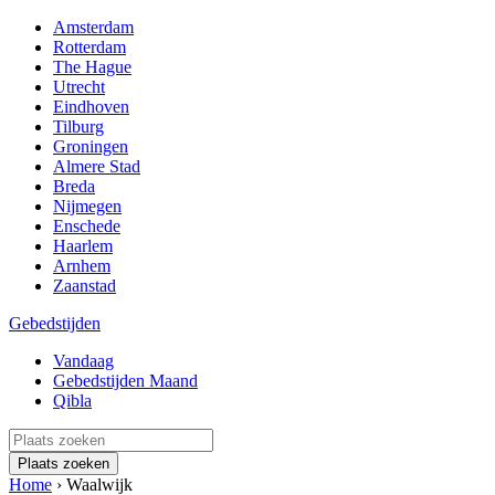
Amsterdam
Rotterdam
The Hague
Utrecht
Eindhoven
Tilburg
Groningen
Almere Stad
Breda
Nijmegen
Enschede
Haarlem
Arnhem
Zaanstad
Gebedstijden
Vandaag
Gebedstijden Maand
Qibla
Plaats zoeken
Home
›
Waalwijk