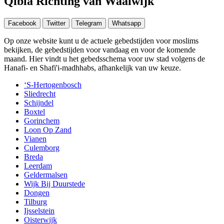
Qibla Richting van Waalwijk
Facebook
Twitter
Telegram
Whatsapp
Op onze website kunt u de actuele gebedstijden voor moslims
bekijken, de gebedstijden voor vandaag en voor de komende
maand. Hier vindt u het gebedsschema voor uw stad volgens de
Hanafi- en Shafi'i-madhhabs, afhankelijk van uw keuze.
‘S-Hertogenbosch
Sliedrecht
Schijndel
Boxtel
Gorinchem
Loon Op Zand
Vianen
Culemborg
Breda
Leerdam
Geldermalsen
Wijk Bij Duurstede
Dongen
Tilburg
Ijsselstein
Oisterwijk