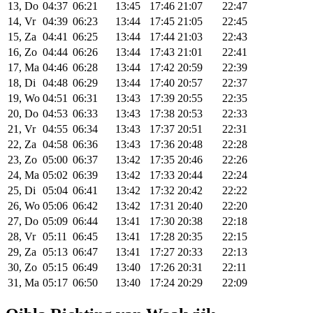
13, Do
04:37
06:21
13:45
17:46
21:07
22:47
14, Vr
04:39
06:23
13:44
17:45
21:05
22:45
15, Za
04:41
06:25
13:44
17:44
21:03
22:43
16, Zo
04:44
06:26
13:44
17:43
21:01
22:41
17, Ma
04:46
06:28
13:44
17:42
20:59
22:39
18, Di
04:48
06:29
13:44
17:40
20:57
22:37
19, Wo
04:51
06:31
13:43
17:39
20:55
22:35
20, Do
04:53
06:33
13:43
17:38
20:53
22:33
21, Vr
04:55
06:34
13:43
17:37
20:51
22:31
22, Za
04:58
06:36
13:43
17:36
20:48
22:28
23, Zo
05:00
06:37
13:42
17:35
20:46
22:26
24, Ma
05:02
06:39
13:42
17:33
20:44
22:24
25, Di
05:04
06:41
13:42
17:32
20:42
22:22
26, Wo
05:06
06:42
13:42
17:31
20:40
22:20
27, Do
05:09
06:44
13:41
17:30
20:38
22:18
28, Vr
05:11
06:45
13:41
17:28
20:35
22:15
29, Za
05:13
06:47
13:41
17:27
20:33
22:13
30, Zo
05:15
06:49
13:40
17:26
20:31
22:11
31, Ma
05:17
06:50
13:40
17:24
20:29
22:09