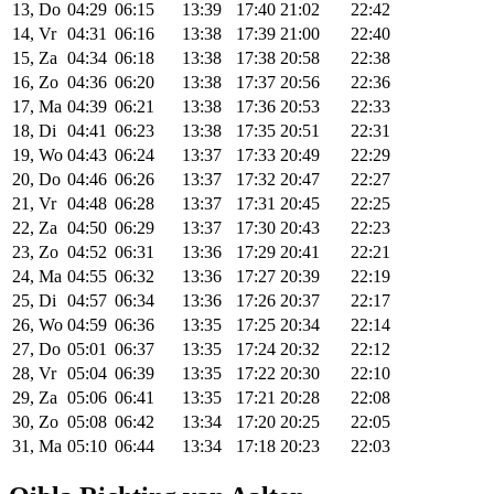
13, Do
04:29
06:15
13:39
17:40
21:02
22:42
14, Vr
04:31
06:16
13:38
17:39
21:00
22:40
15, Za
04:34
06:18
13:38
17:38
20:58
22:38
16, Zo
04:36
06:20
13:38
17:37
20:56
22:36
17, Ma
04:39
06:21
13:38
17:36
20:53
22:33
18, Di
04:41
06:23
13:38
17:35
20:51
22:31
19, Wo
04:43
06:24
13:37
17:33
20:49
22:29
20, Do
04:46
06:26
13:37
17:32
20:47
22:27
21, Vr
04:48
06:28
13:37
17:31
20:45
22:25
22, Za
04:50
06:29
13:37
17:30
20:43
22:23
23, Zo
04:52
06:31
13:36
17:29
20:41
22:21
24, Ma
04:55
06:32
13:36
17:27
20:39
22:19
25, Di
04:57
06:34
13:36
17:26
20:37
22:17
26, Wo
04:59
06:36
13:35
17:25
20:34
22:14
27, Do
05:01
06:37
13:35
17:24
20:32
22:12
28, Vr
05:04
06:39
13:35
17:22
20:30
22:10
29, Za
05:06
06:41
13:35
17:21
20:28
22:08
30, Zo
05:08
06:42
13:34
17:20
20:25
22:05
31, Ma
05:10
06:44
13:34
17:18
20:23
22:03