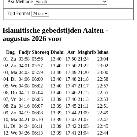
Asr Methode
Tijd Format
Islamitische gebedstijden Aalten -
augustus 2026 voor
Dag
Fadjr
Shoroeq
Dhohr
Asr
Maghrib
Ishaa
01, Za
03:58
05:56
13:40
17:50
21:24
23:04
02, Zo
04:01
05:57
13:40
17:50
21:22
23:02
03, Ma
04:03
05:59
13:40
17:49
21:20
23:00
04, Di
04:06
06:00
13:40
17:48
21:18
22:58
05, Wo
04:08
06:02
13:40
17:47
21:17
22:57
06, Do
04:11
06:04
13:40
17:46
21:15
22:55
07, Vr
04:14
06:05
13:39
17:46
21:13
22:53
08, Za
04:16
06:07
13:39
17:45
21:11
22:51
09, Zo
04:19
06:08
13:39
17:44
21:09
22:49
10, Ma
04:21
06:10
13:39
17:43
21:07
22:47
11, Di
04:24
06:11
13:39
17:42
21:05
22:45
12, Wo
04:26
06:13
13:39
17:41
21:04
22:44