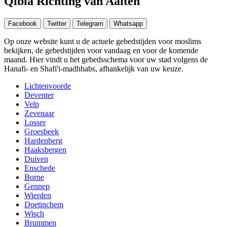
Qibla Richting van Aalten
Facebook
Twitter
Telegram
Whatsapp
Op onze website kunt u de actuele gebedstijden voor moslims
bekijken, de gebedstijden voor vandaag en voor de komende
maand. Hier vindt u het gebedsschema voor uw stad volgens de
Hanafi- en Shafi'i-madhhabs, afhankelijk van uw keuze.
Lichtenvoorde
Deventer
Velp
Zevenaar
Losser
Groesbeek
Hardenberg
Haaksbergen
Duiven
Enschede
Borne
Gennep
Wierden
Doetinchem
Wisch
Brummen