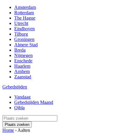
Amsterdam
Rotterdam
The Hague
Utrecht
Eindhoven
Tilburg
Groningen
Almere Stad
Breda
Nijmegen
Enschede
Haarlem
Arnhem
Zaanstad
Gebedstijden
Vandaag
Gebedstijden Maand
Qibla
Plaats zoeken
Home
›
Aalten