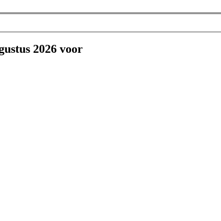
ugustus 2026 voor